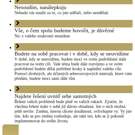
Nesoudím, nanálepkuju
Nebudu vás soudit za to, co jste udělali, nebo neudělali.
Vše, o čem spolu budeme hovořit, je důvěrné
Nic z vašeho soukromí neunikne.
Budete na sobě pracovat i v době, kdy se neuvidíme
V době, kdy se neuvidíme, budete moci ve svém podvědomí stále
pracovat na svém cíli. Vaše téma bude dále rozvíjeno a ve svém
podvědomí budete dělat potřebné kroky k naplnění vašeho cíle.
Pomocí drobných, ale účinných seberozvojových nástrojů, které vám
předám, budete moci sami dále růst.
Najdete řešení uvnitř sebe samotných
Řešení vašich problémů bude plně ve vašich rukách. Zjistíte, že
všechna řešení máte v sobě již dávno obsažená. Jen o nich možná
ještě nevíte. Změnu, kterou chcete dosáhnout, ovlivňujete vy. Vy jste
tím, kdo se pro změnu rozhoduje, ale také ten, kdo se ji pokouší
implementovat do svého života.