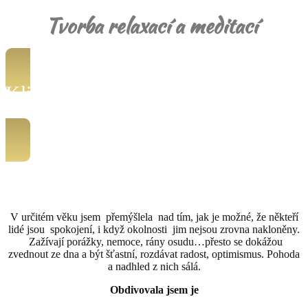
Tvorba relaxací a meditací
Klikni a už ti nikdy neuniknou
nové produkty a nové články
V určitém věku jsem přemýšlela nad tím, jak je možné, že někteří
lidé jsou spokojení, i když okolnosti jim nejsou zrovna nakloněny.
Zažívají porážky, nemoce, rány osudu…přesto se dokážou
zvednout ze dna a být šťastní, rozdávat radost, optimismus. Pohoda
a nadhled z nich sálá.
Obdivovala jsem je