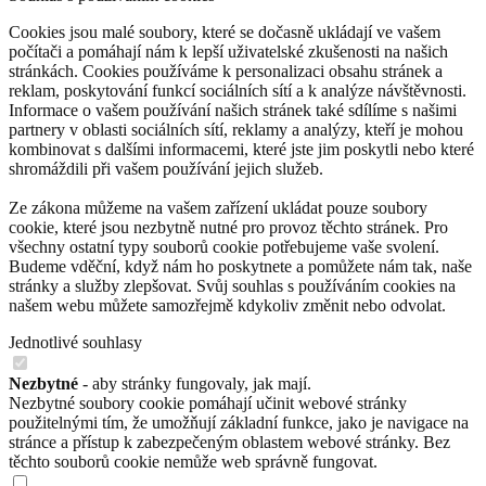
Cookies jsou malé soubory, které se dočasně ukládají ve vašem
počítači a pomáhají nám k lepší uživatelské zkušenosti na našich
stránkách. Cookies používáme k personalizaci obsahu stránek a
reklam, poskytování funkcí sociálních sítí a k analýze návštěvnosti.
Informace o vašem používání našich stránek také sdílíme s našimi
partnery v oblasti sociálních sítí, reklamy a analýzy, kteří je mohou
kombinovat s dalšími informacemi, které jste jim poskytli nebo které
shromáždili při vašem používání jejich služeb.
Ze zákona můžeme na vašem zařízení ukládat pouze soubory
cookie, které jsou nezbytně nutné pro provoz těchto stránek. Pro
všechny ostatní typy souborů cookie potřebujeme vaše svolení.
Budeme vděční, když nám ho poskytnete a pomůžete nám tak, naše
stránky a služby zlepšovat. Svůj souhlas s používáním cookies na
našem webu můžete samozřejmě kdykoliv změnit nebo odvolat.
Jednotlivé souhlasy
Nezbytné
- aby stránky fungovaly, jak mají.
Nezbytné soubory cookie pomáhají učinit webové stránky
použitelnými tím, že umožňují základní funkce, jako je navigace na
stránce a přístup k zabezpečeným oblastem webové stránky. Bez
těchto souborů cookie nemůže web správně fungovat.