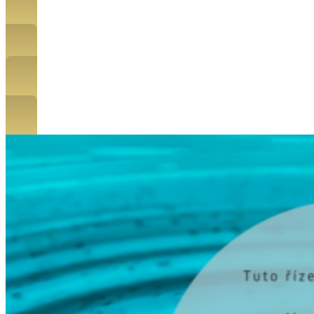
Stáhnout autogenní trénink
Stáhnout Rychlou obnovu sil