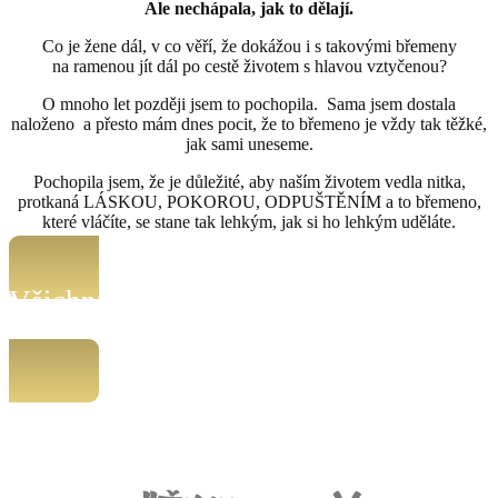
Ale nechápala, jak to dělají.
Co je žene dál, v co věří, že dokážou i s takovými břemeny
na ramenou jít dál po cestě životem s hlavou vztyčenou?
O mnoho let později jsem to pochopila. Sama jsem dostala
naloženo a přesto mám dnes pocit, že to břemeno je vždy tak těžké,
jak sami uneseme.
Pochopila jsem, že je důležité, aby naším životem vedla nitka,
protkaná LÁSKOU, POKOROU, ODPUŠTĚNÍM a to břemeno,
které vláčíte, se stane tak lehkým, jak si ho lehkým uděláte.
Všichni jsme schopni si pomoci sami.
Chcete vědět, jak na to?