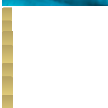
Stáhnout Jacobsonovu relaxaci
Videonávod pro rychlé uvolnění
Stáhnout meditaci Rozcestí úspěchu