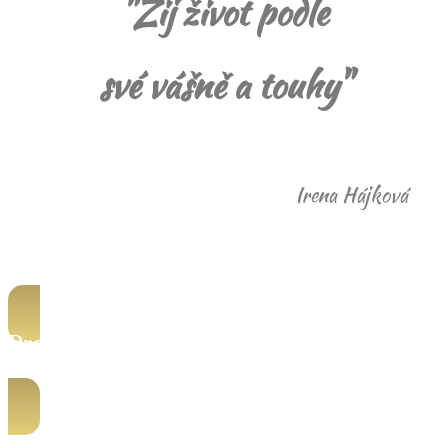
"Žij život podle
své vášně a touhy"
Irena Hájková
Proč bych vám mohla pomoci zrovna
já?