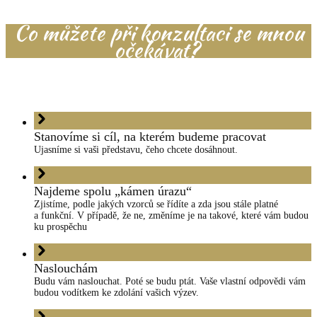
Co můžete při konzultaci se mnou
očekávat?
Stanovíme si cíl, na kterém budeme pracovat
Ujasníme si vaši představu, čeho chcete dosáhnout.
Najdeme spolu „kámen úrazu“
Zjistíme, podle jakých vzorců se řídíte a zda jsou stále platné
a funkční. V případě, že ne, změníme je na takové, které vám budou
ku prospěchu
Naslouchám
Budu vám naslouchat. Poté se budu ptát. Vaše vlastní odpovědi vám
budou vodítkem ke zdolání vašich výzev.