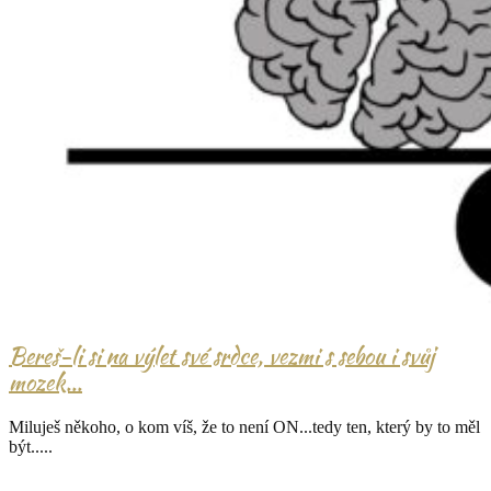
Bereš-li si na výlet své srdce, vezmi s sebou i svůj
mozek...
Miluješ někoho, o kom víš, že to není ON...tedy ten, který by to měl
být.....