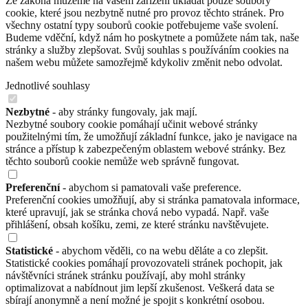
Ze zákona můžeme na vašem zařízení ukládat pouze soubory
cookie, které jsou nezbytně nutné pro provoz těchto stránek. Pro
všechny ostatní typy souborů cookie potřebujeme vaše svolení.
Budeme vděční, když nám ho poskytnete a pomůžete nám tak, naše
stránky a služby zlepšovat. Svůj souhlas s používáním cookies na
našem webu můžete samozřejmě kdykoliv změnit nebo odvolat.
Jednotlivé souhlasy
Nezbytné
- aby stránky fungovaly, jak mají.
Nezbytné soubory cookie pomáhají učinit webové stránky
použitelnými tím, že umožňují základní funkce, jako je navigace na
stránce a přístup k zabezpečeným oblastem webové stránky. Bez
těchto souborů cookie nemůže web správně fungovat.
Preferenční
- abychom si pamatovali vaše preference.
Preferenční cookies umožňují, aby si stránka pamatovala informace,
které upravují, jak se stránka chová nebo vypadá. Např. vaše
přihlášení, obsah košíku, zemi, ze které stránku navštěvujete.
Statistické
- abychom věděli, co na webu děláte a co zlepšit.
Statistické cookies pomáhají provozovateli stránek pochopit, jak
návštěvníci stránek stránku používají, aby mohl stránky
optimalizovat a nabídnout jim lepší zkušenost. Veškerá data se
sbírají anonymně a není možné je spojit s konkrétní osobou.