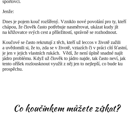
sportovci.
Jenže:
Dnes je pojem kouč rozšířený. Vzniklo nové povolání pro ty, kteří
chápou, že člověk často potřebuje nasměrovat, ukázat kudy jít
na křižovatce svých cest a příležitostí, správně se rozhodnout.
Koučové se často rekrutují z těch, kteří už leccos v životě zažili
a uvědomili si, že to, zda se v životě, vztazích či v práci cítí šťastní,
je jen v jejich vlastních rukách. Vědí, že není úplně snadné najít
jádro problému. Když už člověk to jádro najde, tak často neví, jak
tento oříšek rozlousknout využít z něj jen to nejlepší, co bude ku
prospěchu.
Co koučinkem můžete získat?