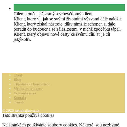
Cílem kouče je šťastný a sebevědomý klient
Klient, který ví, jak se svými životními výzvami dále naložit.
Klient, který získal nástroje, díky nimž je schopen si dále
poradit do budoucna se záležitostmi, v nichž zpočátku tápal.
Klient, který objevil nové cesty ke svému cíli, ať je cíl
jakýkoliv.
Úvod
Blog
Objednávka konzultace
Meditace, relaxace
Vytvořila jsem
Kontakt
O mně
© 2026 irenahajkova.cz
Tato stránka používá cookies
Na stránkách používáme soubory cookies. Některé jsou nezbytné