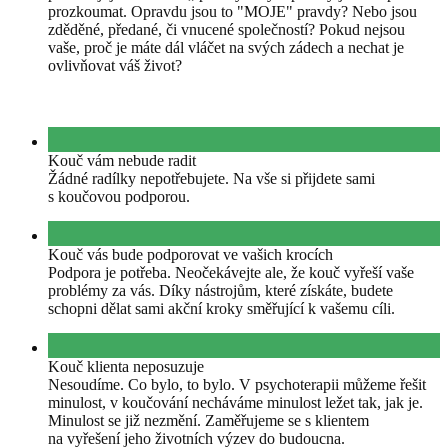
prozkoumat. Opravdu jsou to "MOJE" pravdy? Nebo jsou
zděděné, předané, či vnucené společností? Pokud nejsou
vaše, proč je máte dál vláčet na svých zádech a nechat je
ovlivňovat váš život?
Kouč vám nebude radit
Žádné radílky nepotřebujete. Na vše si přijdete sami
s koučovou podporou.
Kouč vás bude podporovat ve vašich krocích
Podpora je potřeba. Neočekávejte ale, že kouč vyřeší vaše
problémy za vás. Díky nástrojům, které získáte, budete
schopni dělat sami akční kroky směřující k vašemu cíli.
Kouč klienta neposuzuje
Nesoudíme. Co bylo, to bylo. V psychoterapii můžeme řešit
minulost, v koučování necháváme minulost ležet tak, jak je.
Minulost se již nezmění. Zaměřujeme se s klientem
na vyřešení jeho životních výzev do budoucna.