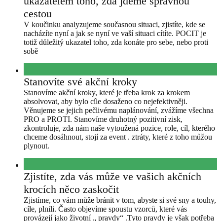
ukazatelem toho, zda jdeme správnou
cestou
V koučinku analyzujeme současnou situaci, zjistíte, kde se
nacházíte nyní a jak se nyní ve vaší situaci cítíte. POCIT je
totiž důležitý ukazatel toho, zda konáte pro sebe, nebo proti
sobě
Stanovíte své akční kroky
Stanovíme akční kroky, které je třeba krok za krokem
absolvovat, aby bylo cíle dosaženo co nejefektivněji.
Věnujeme se jejich pečlivému naplánování, zvážíme všechna
PRO a PROTI. Stanovíme druhotný pozitivní zisk,
zkontroluje, zda nám naše vytoužená pozice, role, cíl, kterého
chceme dosáhnout, stojí za event . ztráty, které z toho můžou
plynout.
Zjistíte, zda vás může ve vašich akčních
krocích něco zaskočit
Zjistíme, co vám může bránit v tom, abyste si své sny a touhy,
cíle, plnili. Často objevíme spoustu vzorců, které vás
provázejí jako životní „ pravdy“ .Tyto pravdy je však potřeba